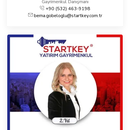
Gayrimenkul Danışmanı
+90 (532) 463-9198
berna.gobeloglu@startkey.com.tr