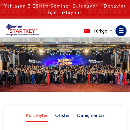
Yaklaşan
5
Eğitim/Seminer Bulunuyor - Detaylar
İçin Tıklayınız
Türkçe
Portföyler
Ofisler
Danışmanlar