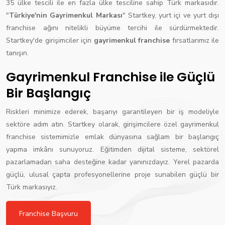
35 ülke tescili ile en fazla ülke tesciline sahip Türk markasıdır.
"
Türkiye'nin Gayrimenkul Markası
" Startkey, yurt içi ve yurt dışı
franchise ağını nitelikli büyüme tercihi ile sürdürmektedir.
Startkey'de girişimciler için
gayrimenkul franchise
fırsatlarımız ile
tanışın.
Gayrimenkul Franchise ile Güçlü
Bir Başlangıç
Riskleri minimize ederek, başarıyı garantileyen bir iş modeliyle
sektöre adım atın. Startkey olarak, girişimcilere özel gayrimenkul
franchise sistemimizle emlak dünyasına sağlam bir başlangıç
yapma imkânı sunuyoruz. Eğitimden dijital sisteme, sektörel
pazarlamadan saha desteğine kadar yanınızdayız. Yerel pazarda
güçlü, ulusal çapta profesyonellerine proje sunabilen güçlü bir
Türk markasıyız.
Franchise Başvuru