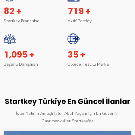
8
2
7
1
9
+
+
Startkey Franchise
Aktif Portföy
,
1
0
9
5
3
5
+
+
Başarılı Danışman
Ülkede Tescilli Marka
Startkey Türkiye En Güncel İlanlar
İster Yatırım Amaçlı İster Aktif Yaşam İçin En Güvenilir
Gayrimenkuller Startkey'de