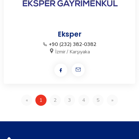
Eksper
+90 (232) 382-0382
İzmir / Karşıyaka
«
1
2
3
4
5
»