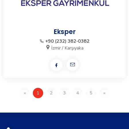
Eksper
+90 (232) 382-0382
İzmir / Karşıyaka
«
1
2
3
4
5
»