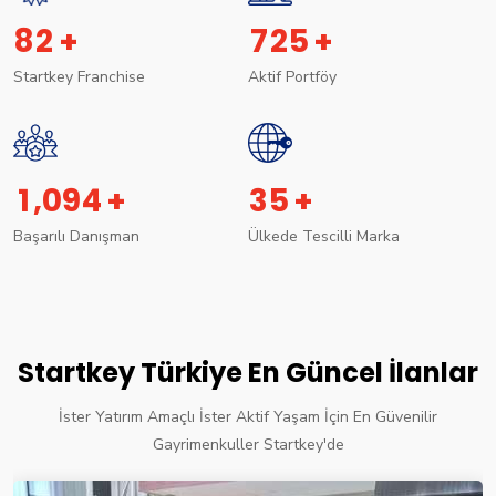
8
2
7
2
5
+
+
Startkey Franchise
Aktif Portföy
,
1
0
9
4
3
5
+
+
Başarılı Danışman
Ülkede Tescilli Marka
Startkey Türkiye En Güncel İlanlar
İster Yatırım Amaçlı İster Aktif Yaşam İçin En Güvenilir
Gayrimenkuller Startkey'de