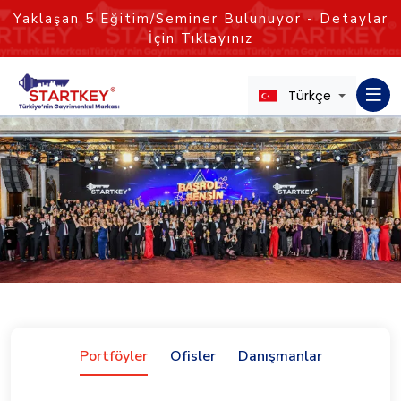
Yaklaşan
5
Eğitim/Seminer Bulunuyor - Detaylar
İçin Tıklayınız
Türkçe
Portföyler
Ofisler
Danışmanlar