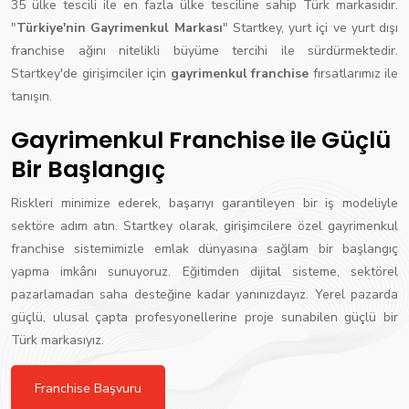
35 ülke tescili ile en fazla ülke tesciline sahip Türk markasıdır.
"
Türkiye'nin Gayrimenkul Markası
" Startkey, yurt içi ve yurt dışı
franchise ağını nitelikli büyüme tercihi ile sürdürmektedir.
Startkey'de girişimciler için
gayrimenkul franchise
fırsatlarımız ile
tanışın.
Gayrimenkul Franchise ile Güçlü
Bir Başlangıç
Riskleri minimize ederek, başarıyı garantileyen bir iş modeliyle
sektöre adım atın. Startkey olarak, girişimcilere özel gayrimenkul
franchise sistemimizle emlak dünyasına sağlam bir başlangıç
yapma imkânı sunuyoruz. Eğitimden dijital sisteme, sektörel
pazarlamadan saha desteğine kadar yanınızdayız. Yerel pazarda
güçlü, ulusal çapta profesyonellerine proje sunabilen güçlü bir
Türk markasıyız.
Franchise Başvuru