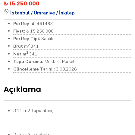
₺ 15.250.000
İstanbul /
Ümraniye /
İnkılap
Portföy Id:
461493
Fiyat:
₺ 15.250.000
Portföy Tipi:
Satılık
2
Brüt m
341
2
Net m
341
Tapu Durumu:
Müstakil Parsel
Güncelleme Tarihi :
3.08.2026
Açıklama
341 m2 tapu alanı,
2 sokağa cepheli,