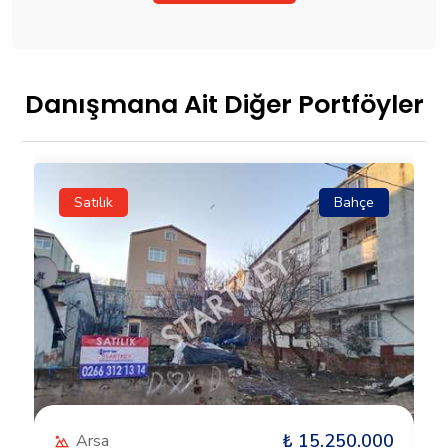
Danışmana Ait Diğer Portföyler
Satılık
Bahçe
0
₺ 15.250.000
Arsa