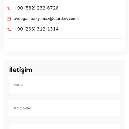
+90 (532) 232-6726
aydogan.turkyilmaz@startkey.com.tr
+90 (266) 312-1314
İletişim