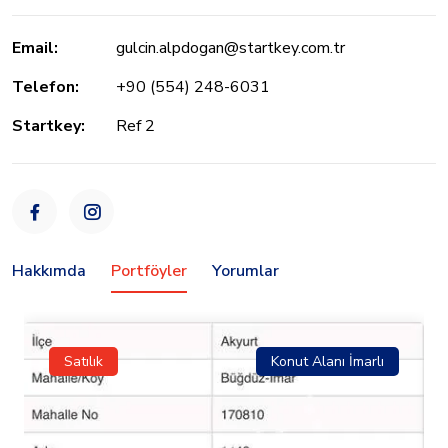
Email:
gulcin.alpdogan@startkey.com.tr
Telefon:
+90 (554) 248-6031
Startkey:
Ref 2
Hakkımda
Portföyler
Yorumlar
Satılık
Konut Alanı İmarlı