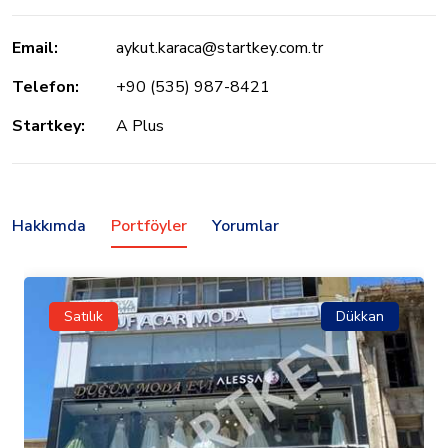
Email:
aykut.karaca@startkey.com.tr
Telefon:
+90 (535) 987-8421
Startkey:
A Plus
Hakkımda
Portföyler
Yorumlar
Satılık
Dükkan