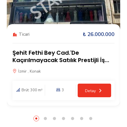
₺ 26.000.000
Ticari
Şehit Fethi Bey Cad.'De
Kaçırılmayacak Satılık Prestijli İş
Yeri
İzmir , Konak
Brüt: 300 m²
3
Detay