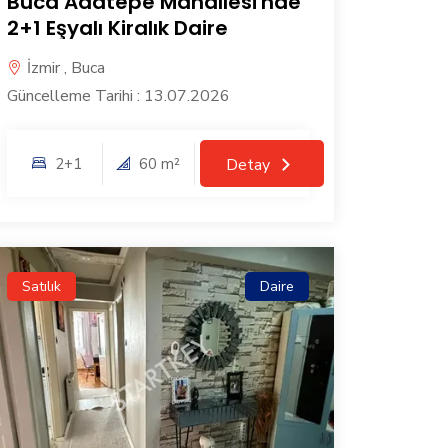
Buca Adatepe Mahallesi'nde
2+1 Eşyalı Kiralık Daire
İzmir , Buca
Güncelleme Tarihi : 13.07.2026
2+1
60 m²
Detay
Satılık
Daire