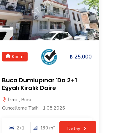
₺ 25.000
Konut
Buca Dumlupınar 'Da 2+1
Eşyalı Kiralık Daire
İzmir , Buca
Güncelleme Tarihi : 1.08.2026
2+1
130 m²
Detay