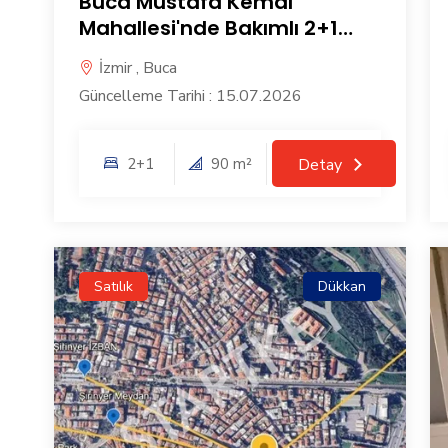
Buca Mustafa Kemal
Mahallesi'nde Bakımlı 2+1
Satılık Daire
İzmir , Buca
Güncelleme Tarihi : 15.07.2026
2+1
90 m²
Detay
Satılık
Dükkan