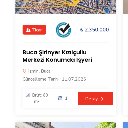
₺ 2.350.000
Ticari
Buca Şirinyer Kızılçullu
Merkezi Konumda İşyeri
İzmir , Buca
Güncelleme Tarihi : 11.07.2026
Brüt: 60
1
Detay
m²