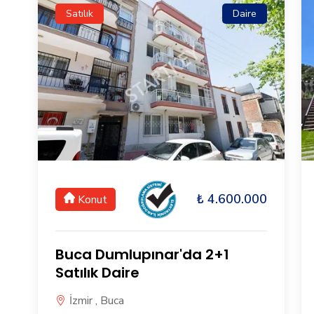
Satılık
Daire
₺ 4.600.000
Konut
Buca Dumlupınar'da 2+1
Satılık Daire
İzmir , Buca