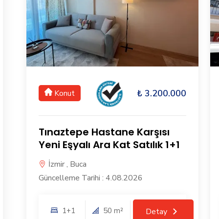
₺ 3.200.000
Konut
Tınaztepe Hastane Karşısı
Yeni Eşyalı Ara Kat Satılık 1+1
İzmir , Buca
Güncelleme Tarihi : 4.08.2026
1+1
50 m²
Detay