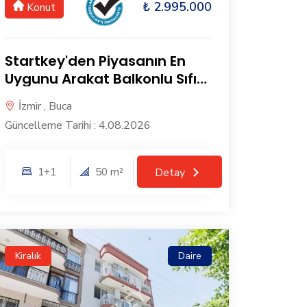
₺ 2.995.000
Konut
Startkey'den Piyasanın En
Uygunu Arakat Balkonlu Sıfır
Daire
İzmir , Buca
Güncelleme Tarihi : 4.08.2026
1+1
50 m²
Detay
Kiralık
Daire