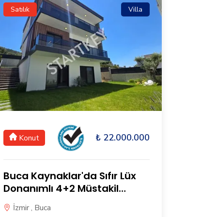
Satılık
Villa
₺ 22.000.000
Konut
Buca Kaynaklar'da Sıfır Lüx
Donanımlı 4+2 Müstakil
Bahçeli Villa
İzmir , Buca