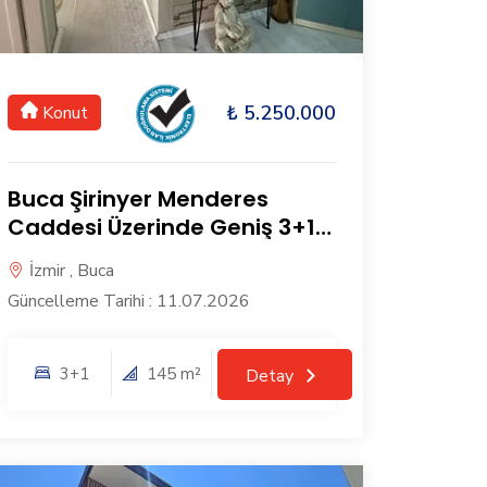
₺ 5.250.000
Konut
Buca Şirinyer Menderes
Caddesi Üzerinde Geniş 3+1
Köşe Daire
İzmir , Buca
Güncelleme Tarihi : 11.07.2026
3+1
145 m²
Detay