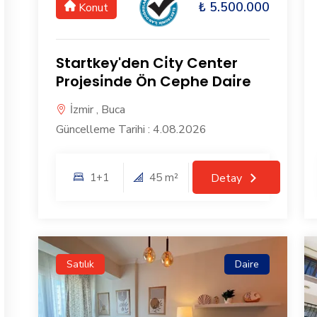
₺ 5.500.000
Konut
Startkey'den Ci̇ty Center
Projesi̇nde Ön Cephe Dai̇re
İzmir , Buca
Güncelleme Tarihi : 4.08.2026
1+1
45 m²
Detay
Satılık
Daire