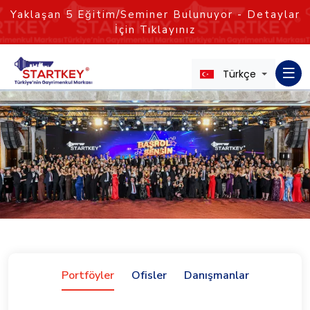
Yaklaşan
5
Eğitim/Seminer Bulunuyor - Detaylar
İçin Tıklayınız
Türkçe
Portföyler
Ofisler
Danışmanlar