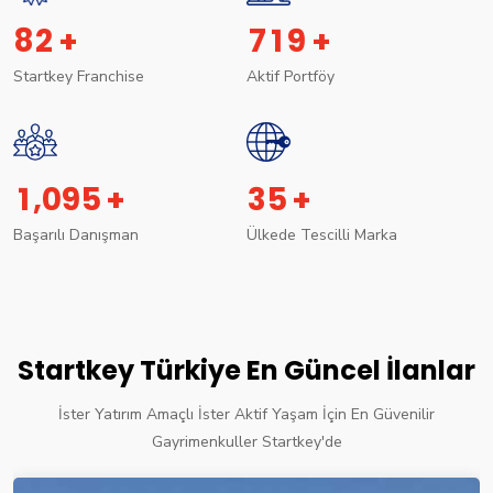
8
2
7
1
9
+
+
Startkey Franchise
Aktif Portföy
,
1
0
9
5
3
5
+
+
Başarılı Danışman
Ülkede Tescilli Marka
Startkey Türkiye En Güncel İlanlar
İster Yatırım Amaçlı İster Aktif Yaşam İçin En Güvenilir
Gayrimenkuller Startkey'de