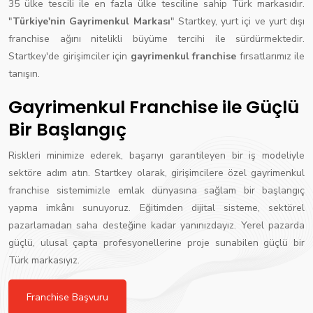
35 ülke tescili ile en fazla ülke tesciline sahip Türk markasıdır.
"
Türkiye'nin Gayrimenkul Markası
" Startkey, yurt içi ve yurt dışı
franchise ağını nitelikli büyüme tercihi ile sürdürmektedir.
Startkey'de girişimciler için
gayrimenkul franchise
fırsatlarımız ile
tanışın.
Gayrimenkul Franchise ile Güçlü
Bir Başlangıç
Riskleri minimize ederek, başarıyı garantileyen bir iş modeliyle
sektöre adım atın. Startkey olarak, girişimcilere özel gayrimenkul
franchise sistemimizle emlak dünyasına sağlam bir başlangıç
yapma imkânı sunuyoruz. Eğitimden dijital sisteme, sektörel
pazarlamadan saha desteğine kadar yanınızdayız. Yerel pazarda
güçlü, ulusal çapta profesyonellerine proje sunabilen güçlü bir
Türk markasıyız.
Franchise Başvuru