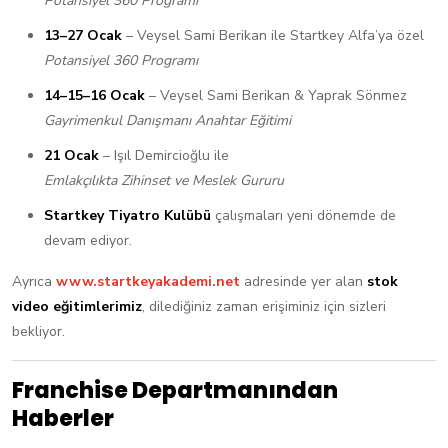
Potansiyel 360 Programı
13–27 Ocak
– Veysel Sami Berikan ile Startkey Alfa’ya özel
Potansiyel 360 Programı
14–15–16 Ocak
– Veysel Sami Berikan & Yaprak Sönmez
Gayrimenkul Danışmanı Anahtar Eğitimi
21 Ocak
– Işıl Demircioğlu ile
Emlakçılıkta Zihinset ve Meslek Gururu
Startkey Tiyatro Kulübü
çalışmaları yeni dönemde de
devam ediyor.
Ayrıca
www.startkeyakademi.net
adresinde yer alan
stok
video eğitimlerimiz
, dilediğiniz zaman erişiminiz için sizleri
bekliyor.
Franchise Departmanından
Haberler