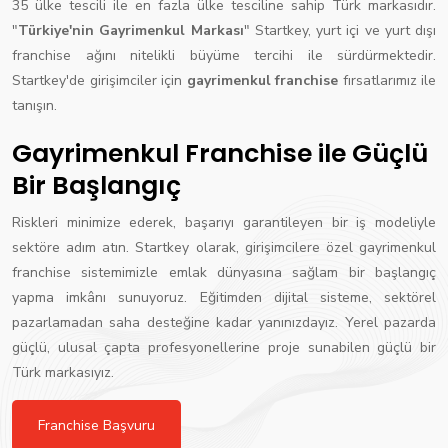
35 ülke tescili ile en fazla ülke tesciline sahip Türk markasıdır.
"
Türkiye'nin Gayrimenkul Markası
" Startkey, yurt içi ve yurt dışı
franchise ağını nitelikli büyüme tercihi ile sürdürmektedir.
Startkey'de girişimciler için
gayrimenkul franchise
fırsatlarımız ile
tanışın.
Gayrimenkul Franchise ile Güçlü
Bir Başlangıç
Riskleri minimize ederek, başarıyı garantileyen bir iş modeliyle
sektöre adım atın. Startkey olarak, girişimcilere özel gayrimenkul
franchise sistemimizle emlak dünyasına sağlam bir başlangıç
yapma imkânı sunuyoruz. Eğitimden dijital sisteme, sektörel
pazarlamadan saha desteğine kadar yanınızdayız. Yerel pazarda
güçlü, ulusal çapta profesyonellerine proje sunabilen güçlü bir
Türk markasıyız.
Franchise Başvuru