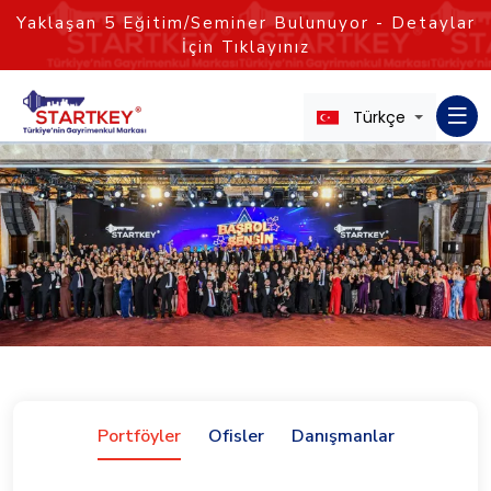
Yaklaşan
5
Eğitim/Seminer Bulunuyor - Detaylar
İçin Tıklayınız
Türkçe
Portföyler
Ofisler
Danışmanlar