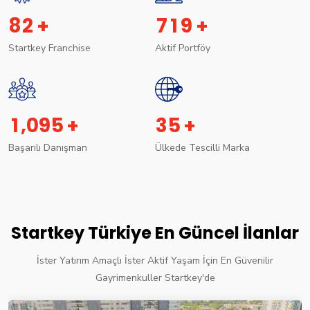
8
2
7
1
9
+
+
Startkey Franchise
Aktif Portföy
,
1
0
9
5
3
5
+
+
Başarılı Danışman
Ülkede Tescilli Marka
Startkey Türkiye En Güncel İlanlar
İster Yatırım Amaçlı İster Aktif Yaşam İçin En Güvenilir
Gayrimenkuller Startkey'de