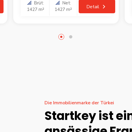
Brüt:
Net:
Detail
1427 m²
1427 m²
Die Immobilienmarke der Türkei
Startkey ist ei
ansässige Fr