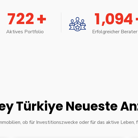
+
,
7
2
2
1
0
9
4
Aktives Portfolio
Erfolgreicher Berater
ey Türkiye Neueste A
mmobilien, ob für Investitionszwecke oder für das aktive Leben, f