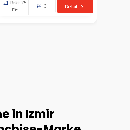
Brüt: 75
3
4+
Detail
m²
ne in Izmir
anchise-Marke