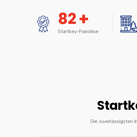
+
8
2
Startkey-Franchise
Startk
Die zuverlässigsten I