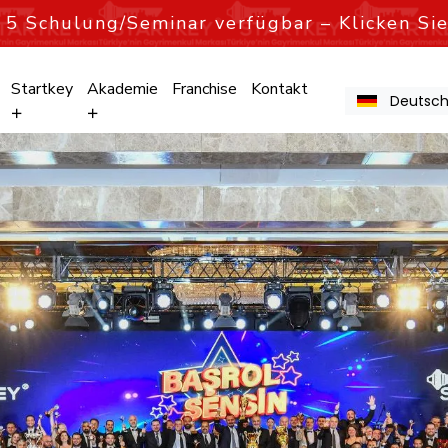
h
5
Schulung/Seminar verfügbar – Klicken Sie
Startkey
Akademie
Franchise
Kontakt
Deutsc