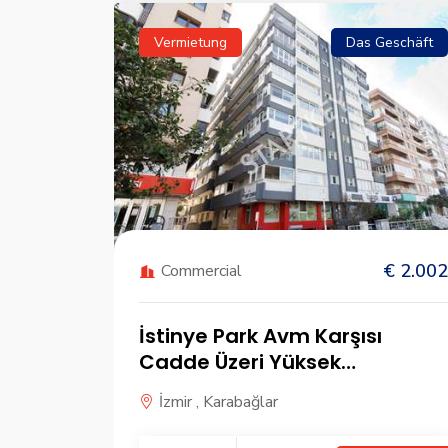
Feld
Vermietung
Das Geschäft
€ 27.305
€ 2.002
Commercial
nda
İstinye Park Avm Karşısı
Cadde Üzeri Yüksek
Potansiyelli Kiralık Dükka...
İzmir , Karabağlar