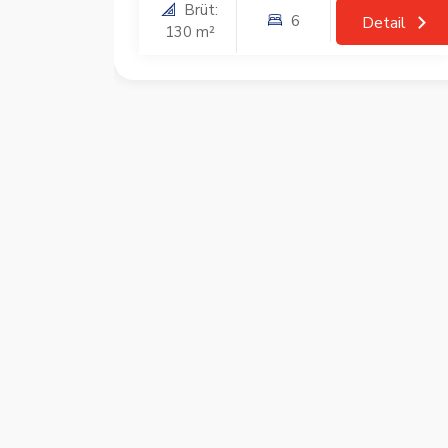
Brüt:
6
tail
Detail
130 m²