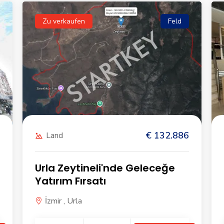
Zu verkaufen
Feld
€ 132.886
Land
Urla Zeytineli'nde Geleceğe
Yatırım Fırsatı
İzmir , Urla