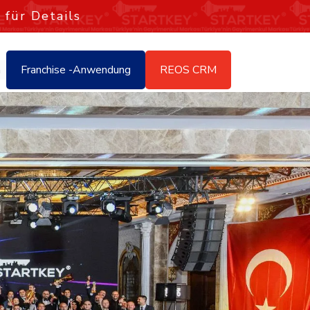
 für Details
Franchise -Anwendung
REOS CRM
h