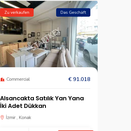
Zu verkaufen
Das Geschäft
Zu verk
€ 91.018
House
Commercial
Alsancakta Satılık Yan Yana
Bornov
İki Adet Dükkan
Evka 3 
Daire
İzmir , Konak
İzmir ,