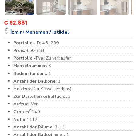
€ 92.881
İzmir /
Menemen /
İstiklal
Portfolio -ID:
451299
Preis:
€ 92.881
Portfolio -Typ:
Zu verkaufen
Mantelnummer:
6
Bodenstandort:
1
Anzahl der Balkone:
3
Heiztyp:
Der Kessel (Erdgas)
Zur Darlehen erhältlich:
Ja
Aufzug:
Var
2
Grob m
140
2
Net m
112
Anzahl der Räume:
3 + 1
Anzahl der Badezimmer:
1