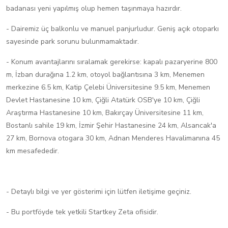
badanası yeni yapılmış olup hemen taşınmaya hazırdır.
- Dairemiz üç balkonlu ve manuel panjurludur. Geniş açık otoparkı
sayesinde park sorunu bulunmamaktadır.
- Konum avantajlarını sıralamak gerekirse: kapalı pazaryerine 800
m, İzban durağına 1.2 km, otoyol bağlantısına 3 km, Menemen
merkezine 6.5 km, Katip Çelebi Üniversitesine 9.5 km, Menemen
Devlet Hastanesine 10 km, Çiğli Atatürk OSB'ye 10 km, Çiğli
Araştırma Hastanesine 10 km, Bakırçay Üniversitesine 11 km,
Bostanlı sahile 19 km, İzmir Şehir Hastanesine 24 km, Alsancak'a
27 km, Bornova otogara 30 km, Adnan Menderes Havalimanına 45
km mesafededir.
- Detaylı bilgi ve yer gösterimi için lütfen iletişime geçiniz.
- Bu portföyde tek yetkili Startkey Zeta ofisidir.