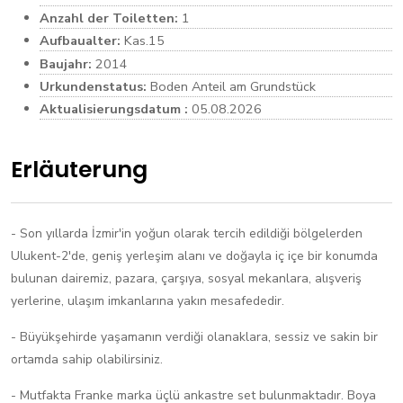
Anzahl der Toiletten:
1
Aufbaualter:
Kas.15
Baujahr:
2014
Urkundenstatus:
Boden Anteil am Grundstück
Aktualisierungsdatum :
05.08.2026
Erläuterung
- Son yıllarda İzmir'in yoğun olarak tercih edildiği bölgelerden
Ulukent-2'de, geniş yerleşim alanı ve doğayla iç içe bir konumda
bulunan dairemiz, pazara, çarşıya, sosyal mekanlara, alışveriş
yerlerine, ulaşım imkanlarına yakın mesafededir.
- Büyükşehirde yaşamanın verdiği olanaklara, sessiz ve sakin bir
ortamda sahip olabilirsiniz.​
- Mutfakta Franke marka üçlü ankastre set bulunmaktadır. Boya