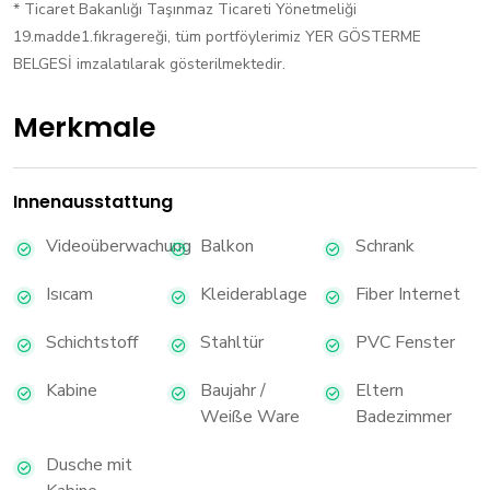
* Ticaret Bakanlığı Taşınmaz Ticareti Yönetmeliği
19.madde1.fıkragereği, tüm portföylerimiz YER GÖSTERME
BELGESİ imzalatılarak gösterilmektedir.​
Merkmale
Innenausstattung
Videoüberwachung
Balkon
Schrank
Isıcam
Kleiderablage
Fiber Internet
Schichtstoff
Stahltür
PVC Fenster
Kabine
Baujahr /
Eltern
Weiße Ware
Badezimmer
Dusche mit