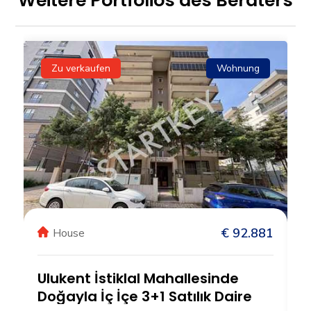
Weitere Portfolios des Beraters
Zu verkaufen
Wohnung
5
€ 92.881
House
Ulukent İstiklal Mahallesinde
Doğayla İç İçe 3+1 Satılık Daire